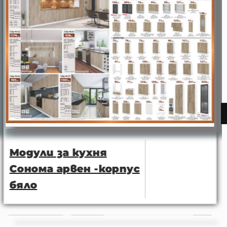
Модули за кухня
Сонома арвен -корпус
бяло