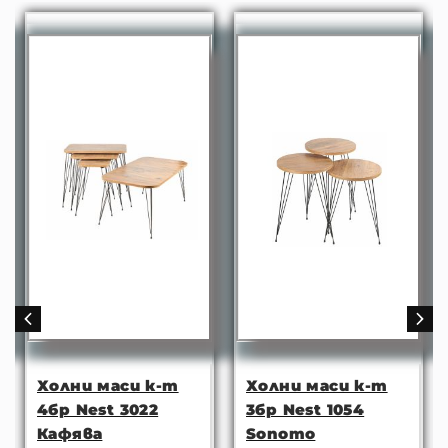
Холни маси к-т
Холни маси к-т
4бр Nest 3022
3бр Nest 1054
Кафява
Sonomo