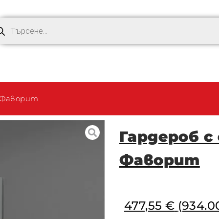
а Фаворит
Гардероб с
Фаворит
477,55
€
(934.00