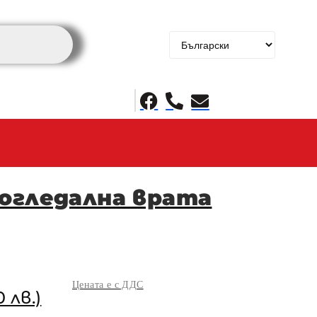
 огледална врата
Цената е с ДДС
 лв.)