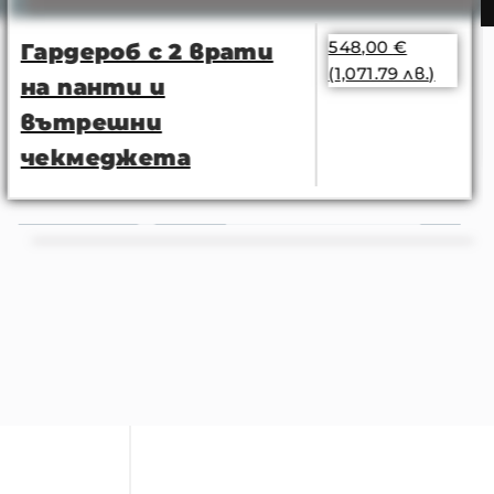
548,00
€
Гардероб с 2 врати
(1,071.79 лв.)
на панти и
вътрешни
чекмеджета