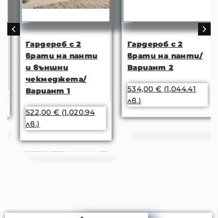
Гардероб с 2
Гардероб с 2
врати на панти
врати на панти/
и външни
Вариант 2
чекмеджета/
534,00
€
(1,044.41
Вариант 1
лв.)
522,00
€
(1,020.94
лв.)