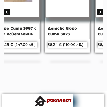
7 с
Детско бюро
Детско бюро
е
Сити 3023
Сити 3050
в.)
56,24
€
(110.00 лв.)
56,24
€
(110.00 лв.)