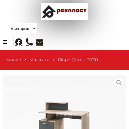
Начало
Начало
Магазин
Бюро Сити 3070
Продукти
За нас
Контакти