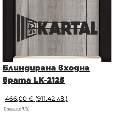
Блиндирана входна
врата LK-2125
466,00
€
(911.42 лв.)
Цената е с ДДС