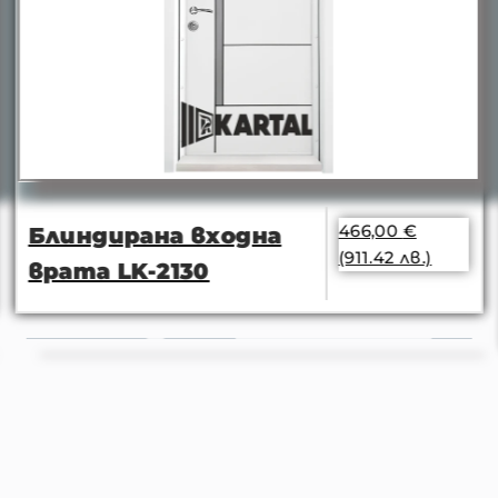
466,00
€
Блиндирана входна
(911.42 лв.)
врата LK-2130