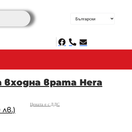
 входна врата Hera
Цената е с ДДС
 лв.)