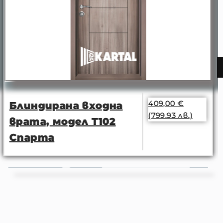
409,00
€
Блиндирана входна
(799.93 лв.)
врата, модел Т102
Спарта