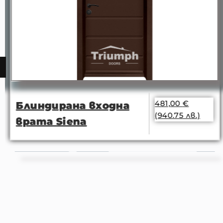
481,00
€
Блиндирана входна
(940.75 лв.)
врата Siena