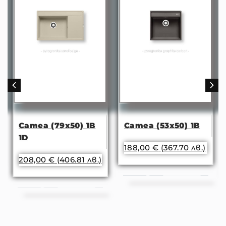
Camea (79x50) 1B
Camea (53x50) 1B
1D
188,00
€
(367.70 лв.)
208,00
€
(406.81 лв.)