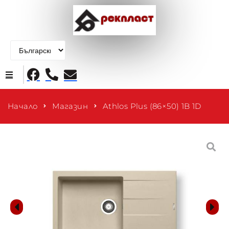
Начало
Начало
Магазин
Athlos Plus (86×50) 1B 1D
Продукти
За нас
Контакти