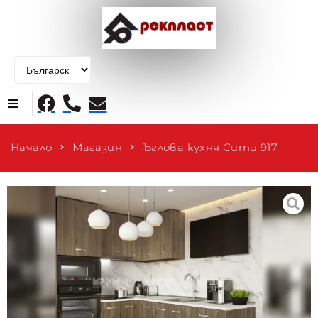
Начало
Начало
Магазин
Ъглова кухня Сити 917
Продукти
За нас
Контакти