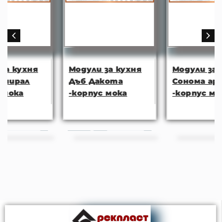
Модули за кухня
Модули за кухня
Дъб Дакота
Сонома арвен
-корпус мока
-корпус мока