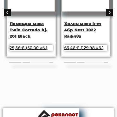
Помощна маса
Холни маси к-т
Twin Corrado bj-
4бр Nest 3022
201 Black
Кафява
25,56
€
(50.00 лв.)
66,46
€
(129.98 лв.)